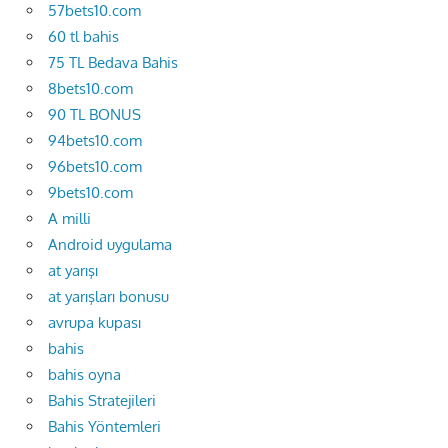
30 tl bonus
57bets10.com
60 tl bahis
75 TL Bedava Bahis
8bets10.com
90 TL BONUS
94bets10.com
96bets10.com
9bets10.com
A milli
Android uygulama
at yarışı
at yarışları bonusu
avrupa kupası
bahis
bahis oyna
Bahis Stratejileri
Bahis Yöntemleri