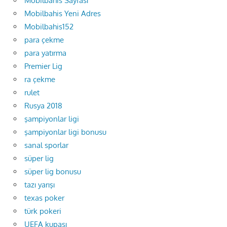
Mobilbahis Sayfası
Mobilbahis Yeni Adres
Mobilbahis152
para çekme
para yatırma
Premier Lig
ra çekme
rulet
Rusya 2018
şampiyonlar ligi
şampiyonlar ligi bonusu
sanal sporlar
süper lig
süper lig bonusu
tazı yarışı
texas poker
türk pokeri