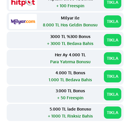
TIKLA
+ 100 Freespin
Milyar ile
TIKLA
8.000 TL Hoş Geldin Bonusu
3000 TL %300 Bonus
TIKLA
+ 3000 TL Bedava Bahis
Her Ay 4.000 TL
TIKLA
Para Yatırma Bonusu
4.000 TL Bonus
TIKLA
1.000 TL Bedava Bahis
3.000 TL Bonus
TIKLA
+ 50 Freespin
5.000 TL İade Bonusu
TIKLA
+ 1000 TL Risksiz Bahis