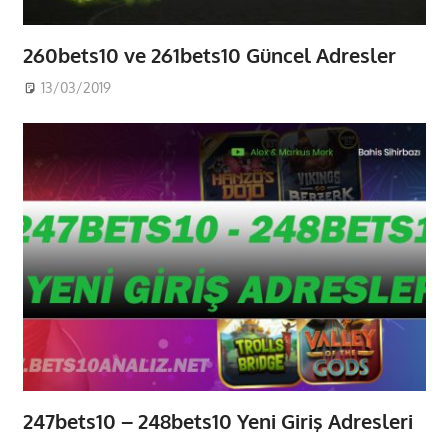
260bets10 ve 261bets10 Güncel Adresler
13/03/2019
247bets10 – 248bets10 Yeni Giriş Adresleri