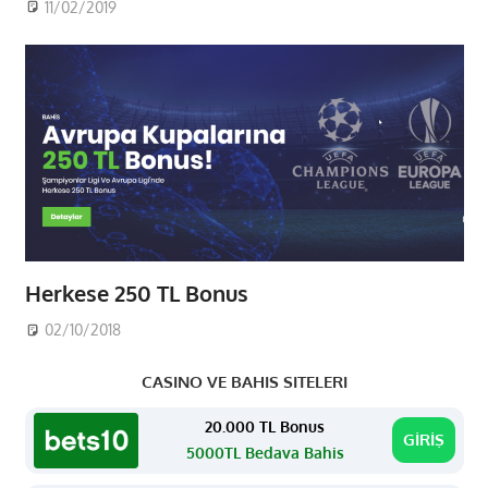
11/02/2019
Herkese 250 TL Bonus
02/10/2018
CASINO VE BAHIS SITELERI
20.000 TL Bonus
GİRİŞ
5000TL Bedava Bahis