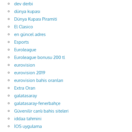
davet formu
dev derbi
dünya kupası
Dünya Kupası Piramiti
El Clasico
en güncel adres
Esports
Euroleague
Euroleague bonusu 200 tl
eurovision
eurovision 2019
eurovision bahis oranları
Extra Oran
galatasaray
galatasaray-fenerbahçe
Güvenilir canlı bahis siteleri
iddaa tahmini
İOS uygulama