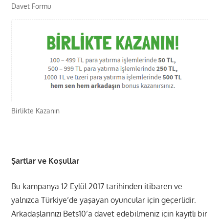
Davet Formu
Birlikte Kazanın
Şartlar ve Koşullar
Bu kampanya 12 Eylül 2017 tarihinden itibaren ve
yalnızca Türkiye’de yaşayan oyuncular için geçerlidir.
Arkadaşlarınızı Bets10’a davet edebilmeniz için kayıtlı bir