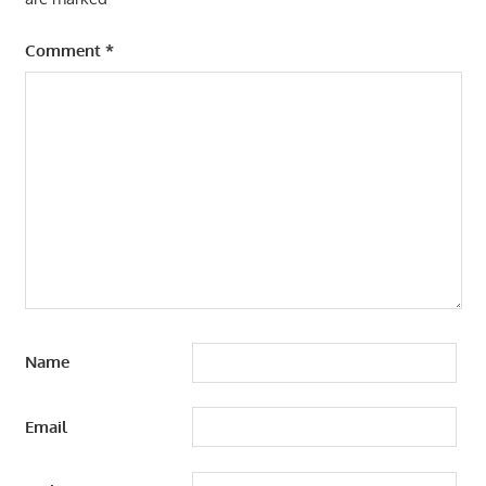
Comment
*
Name
Email