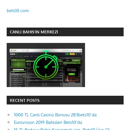
bets10.com
CANLI BAHIS’IN MERKEZI
RECENT POSTS
1000 TL Canlı Casino Bonusu 283bets10’da
Eurovision 2019 Bahisleri Bets10’da