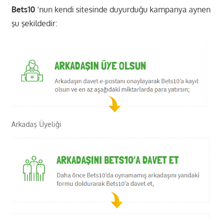
Bets10
‘nun kendi sitesinde duyurduğu kampanya aynen
şu şekildedir:
Arkadaş Üyeliği