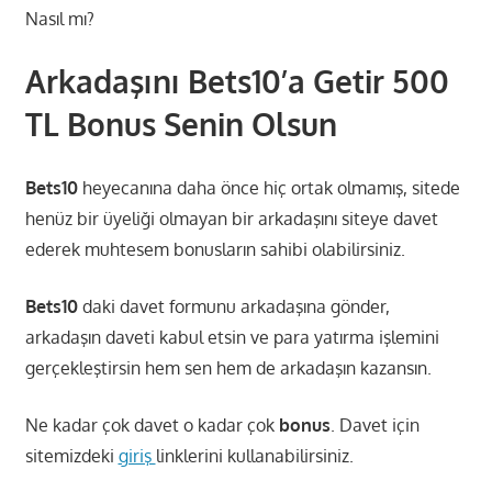
Nasıl mı?
Arkadaşını Bets10’a Getir 500
TL Bonus Senin Olsun
Bets10
heyecanına daha önce hiç ortak olmamış, sitede
henüz bir üyeliği olmayan bir arkadaşını siteye davet
ederek muhtesem bonusların sahibi olabilirsiniz.
Bets10
daki davet formunu arkadaşına gönder,
arkadaşın daveti kabul etsin ve para yatırma işlemini
gerçekleştirsin hem sen hem de arkadaşın kazansın.
Ne kadar çok davet o kadar çok
bonus
. Davet için
sitemizdeki
giriş
linklerini kullanabilirsiniz.