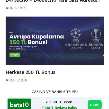
11/02/2019
Herkese 250 TL Bonus
02/10/2018
CASINO VE BAHIS SITELERI
20.000 TL Bonus
GİRİŞ
5000TL Bedava Bahis