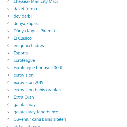
Chelsea- Man.City Maci
davet formu
dev derbi
dünya kupası
Dünya Kupası Piramiti
El Clasico
en güncel adres
Esports
Euroleague
Euroleague bonusu 200 tl
eurovision
eurovision 2019
eurovision bahis oranları
Extra Oran
galatasaray
galatasaray-fenerbahçe
Güvenilir canlı bahis siteleri
iddaa tahmini