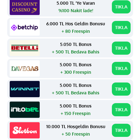
5.000 TL 'Ye Varan
TIKLA
%100 Nakit İade!
6.000 TL Hoş Geldin Bonusu
TIKLA
+ 80 Freespin
5.050 TL Bonus
TIKLA
+ 500 TL Bedava Bahis
5.000 TL Bonus
TIKLA
+ 300 Freespin
5.000 TL Bonus
TIKLA
+ 500 TL Bedava Bahis
5.000 TL Bonus
TIKLA
+ 150 Freespin
10.000 TL Hoşgeldin Bonusu
TIKLA
+ 50 Freespin