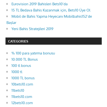
Eurovision 2019 Bahisleri Bets10’da
15 TL Bedava Bahis Kazanmak için, Bets10 Üye Ol
Mobil de Bahis Yapma Heyecanı Mobilbahis152’de
Başlar
Yeni Bahis Stratejileri 2019
CATEGORIES
% 100 para yatırma bonusu
10.000 TL Bonus
100 tl bonus
1000 tl
1000 TL bonus
10bets10.com
11bets10
11bets10.com
12bets10.com