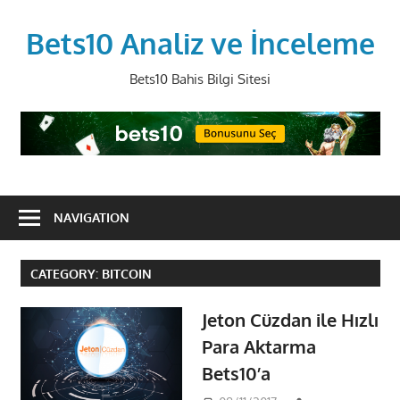
Skip
to
Bets10 Analiz ve İnceleme
content
Bets10 Bahis Bilgi Sitesi
NAVIGATION
CATEGORY:
BITCOIN
Jeton Cüzdan ile Hızlı
Para Aktarma
Bets10’a