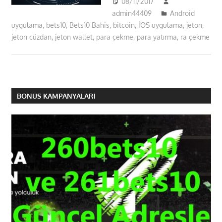
08/11/2017
admin44409
Android
uygulama
,
bets10
,
Bets10 Bahis
,
bitcoin
,
İOS uygulama
,
jeton
,
jeton cüzdan
,
jeton wallet
,
para çekme
,
para yatırma
,
ra çekme
BONUS KAMPANYALARI