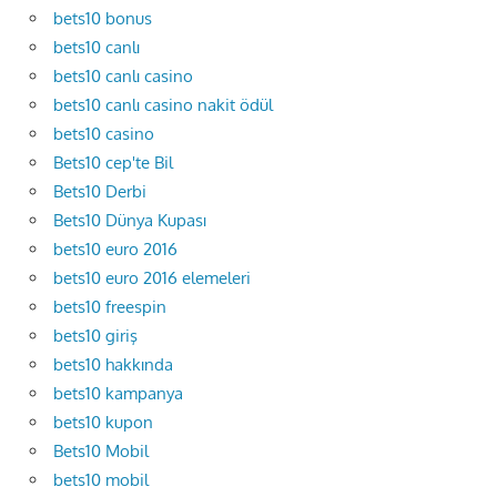
bets10 bonus
bets10 canlı
bets10 canlı casino
bets10 canlı casino nakit ödül
bets10 casino
Bets10 cep'te Bil
Bets10 Derbi
Bets10 Dünya Kupası
bets10 euro 2016
bets10 euro 2016 elemeleri
bets10 freespin
bets10 giriş
bets10 hakkında
bets10 kampanya
bets10 kupon
Bets10 Mobil
bets10 mobil