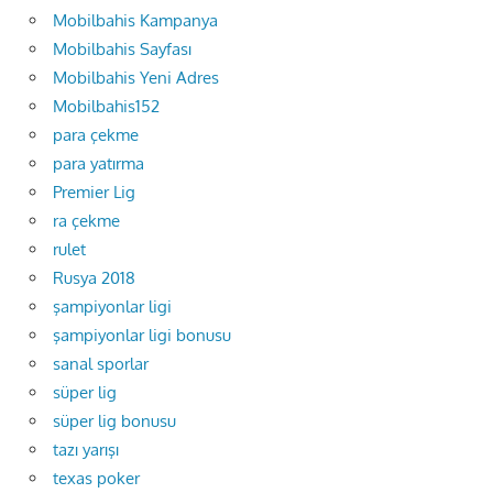
Mobilbahis Kampanya
Mobilbahis Sayfası
Mobilbahis Yeni Adres
Mobilbahis152
para çekme
para yatırma
Premier Lig
ra çekme
rulet
Rusya 2018
şampiyonlar ligi
şampiyonlar ligi bonusu
sanal sporlar
süper lig
süper lig bonusu
tazı yarışı
texas poker