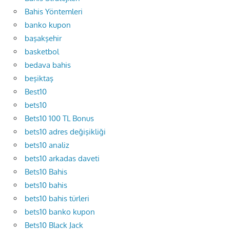
Bahis Yöntemleri
banko kupon
başakşehir
basketbol
bedava bahis
beşiktaş
Best10
bets10
Bets10 100 TL Bonus
bets10 adres değişikliği
bets10 analiz
bets10 arkadas daveti
Bets10 Bahis
bets10 bahis
bets10 bahis türleri
bets10 banko kupon
Bets10 Black Jack