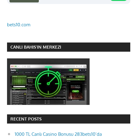
bets10.com
CANLI BAHIS’IN MERKEZI
RECENT POSTS
1000 TL Canlı Casino Bonusu 283bets10’da