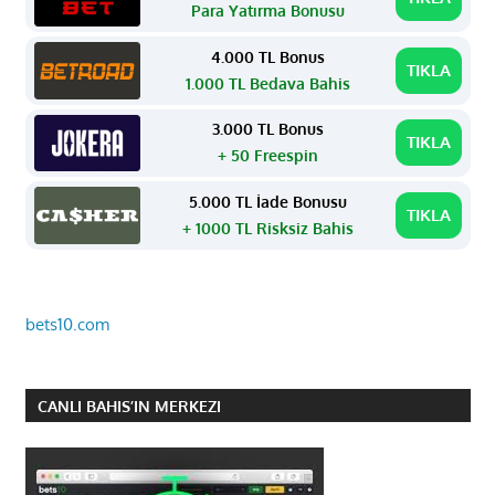
Para Yatırma Bonusu
4.000 TL Bonus
TIKLA
1.000 TL Bedava Bahis
3.000 TL Bonus
TIKLA
+ 50 Freespin
5.000 TL İade Bonusu
TIKLA
+ 1000 TL Risksiz Bahis
bets10.com
CANLI BAHIS’IN MERKEZI