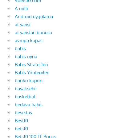
9bets10.com
A milli
Android uygulama
at yarışı
at yarışları bonusu
avrupa kupası
bahis
bahis oyna
Bahis Stratejileri
Bahis Yöntemleri
banko kupon
başakşehir
basketbol
bedava bahis
beşiktaş
Best10
bets10
Bets10 100 TL Bonus