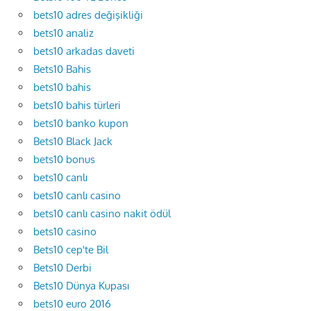
bets10 adres değişikliği
bets10 analiz
bets10 arkadas daveti
Bets10 Bahis
bets10 bahis
bets10 bahis türleri
bets10 banko kupon
Bets10 Black Jack
bets10 bonus
bets10 canlı
bets10 canlı casino
bets10 canlı casino nakit ödül
bets10 casino
Bets10 cep'te Bil
Bets10 Derbi
Bets10 Dünya Kupası
bets10 euro 2016