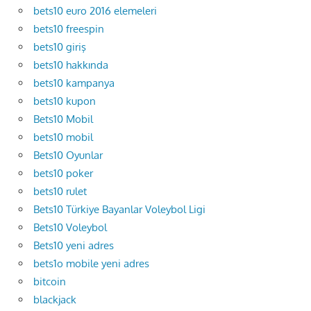
bets10 euro 2016 elemeleri
bets10 freespin
bets10 giriş
bets10 hakkında
bets10 kampanya
bets10 kupon
Bets10 Mobil
bets10 mobil
Bets10 Oyunlar
bets10 poker
bets10 rulet
Bets10 Türkiye Bayanlar Voleybol Ligi
Bets10 Voleybol
Bets10 yeni adres
bets1o mobile yeni adres
bitcoin
blackjack