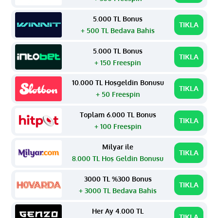
5.000 TL Bonus
TIKLA
+ 500 TL Bedava Bahis
5.000 TL Bonus
TIKLA
+ 150 Freespin
10.000 TL Hoşgeldin Bonusu
TIKLA
+ 50 Freespin
Toplam 6.000 TL Bonus
TIKLA
+ 100 Freespin
Milyar ile
TIKLA
8.000 TL Hoş Geldin Bonusu
3000 TL %300 Bonus
TIKLA
+ 3000 TL Bedava Bahis
Her Ay 4.000 TL
TIKLA