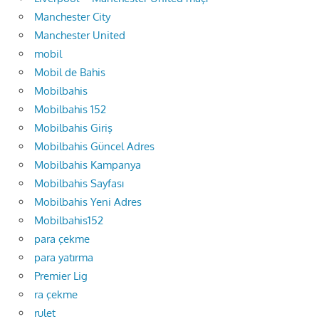
Manchester City
Manchester United
mobil
Mobil de Bahis
Mobilbahis
Mobilbahis 152
Mobilbahis Giriş
Mobilbahis Güncel Adres
Mobilbahis Kampanya
Mobilbahis Sayfası
Mobilbahis Yeni Adres
Mobilbahis152
para çekme
para yatırma
Premier Lig
ra çekme
rulet