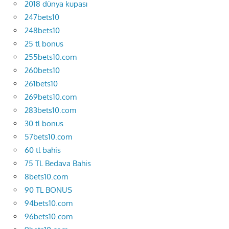
2018 dünya kupası
247bets10
248bets10
25 tl bonus
255bets10.com
260bets10
261bets10
269bets10.com
283bets10.com
30 tl bonus
57bets10.com
60 tl bahis
75 TL Bedava Bahis
8bets10.com
90 TL BONUS
94bets10.com
96bets10.com