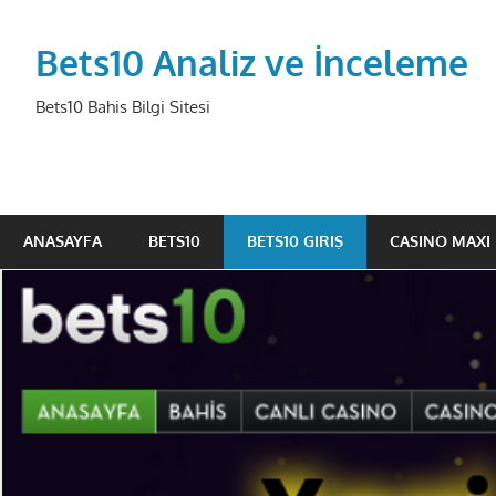
Skip
to
Bets10 Analiz ve İnceleme
content
Bets10 Bahis Bilgi Sitesi
ANASAYFA
BETS10
BETS10 GIRIŞ
CASINO MAXI