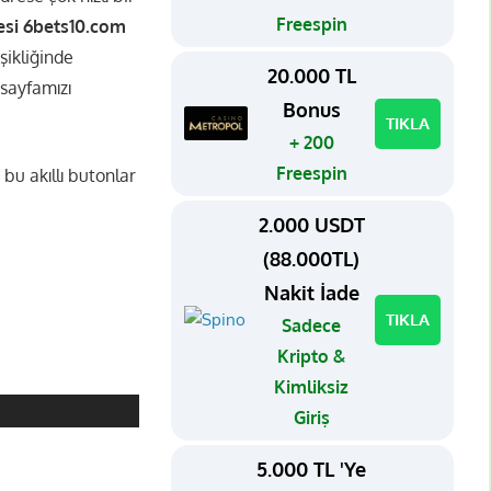
Freespin
esi
6bets10.com
şikliğinde
20.000 TL
sayfamızı
Bonus
TIKLA
+ 200
Freespin
 bu akıllı butonlar
2.000 USDT
(88.000TL)
Nakit İade
TIKLA
Sadece
Kripto &
Kimliksiz
Giriş
5.000 TL 'Ye