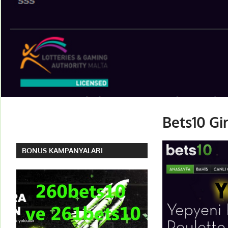
Bets10 Gir
BONUS KAMPANYALARI