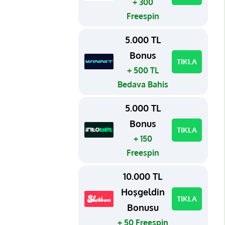
+ 300
Freespin
5.000 TL
Bonus
TIKLA
+ 500 TL
Bedava Bahis
5.000 TL
Bonus
TIKLA
+ 150
Freespin
10.000 TL
Hoşgeldin
TIKLA
Bonusu
+ 50 Freespin