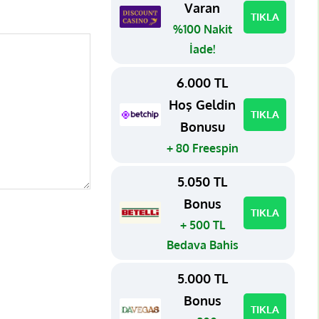
Varan
TIKLA
%100 Nakit
İade!
6.000 TL
Hoş Geldin
TIKLA
Bonusu
+ 80 Freespin
5.050 TL
Bonus
TIKLA
+ 500 TL
Bedava Bahis
5.000 TL
Bonus
TIKLA