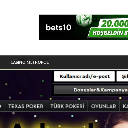
CASINO METROPOL