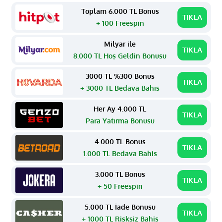
Toplam 6.000 TL Bonus
TIKLA
+ 100 Freespin
Milyar ile
TIKLA
8.000 TL Hoş Geldin Bonusu
3000 TL %300 Bonus
TIKLA
+ 3000 TL Bedava Bahis
Her Ay 4.000 TL
TIKLA
Para Yatırma Bonusu
4.000 TL Bonus
TIKLA
1.000 TL Bedava Bahis
3.000 TL Bonus
TIKLA
+ 50 Freespin
5.000 TL İade Bonusu
TIKLA
+ 1000 TL Risksiz Bahis