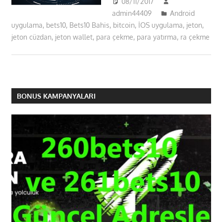
08/11/2017
admin44409
Android
uygulama
,
bets10
,
Bets10 Bahis
,
bitcoin
,
İOS uygulama
,
jeton
,
jeton cüzdan
,
jeton wallet
,
para çekme
,
para yatırma
,
ra çekme
BONUS KAMPANYALARI