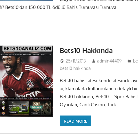
Mı? Bets10′dan 150.000 TL ödüllü Bahis Turnuvası Turnuva
Bets10 Hakkında
25/11/2013
admin44409
be
bets10 hakkında
Bets10 bahis sitesi kendi sitesinde ay
açıklamalarla kullanıcılarına detaylı bi
Bets10 hakkında; Bets10 – Spor Bahisl
Oyunları, Canlı Casino, Türk
READ MORE