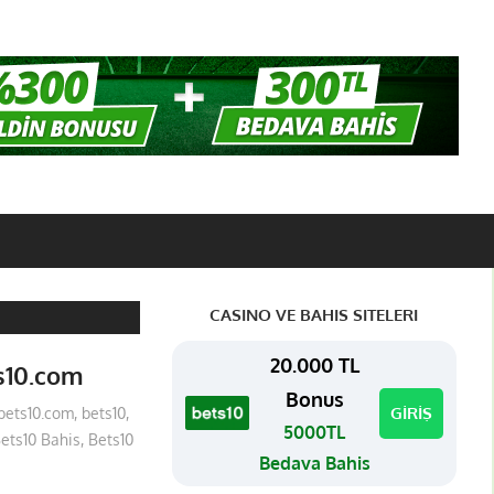
CASINO VE BAHIS SITELERI
20.000 TL
s10.com
Bonus
GİRİŞ
bets10.com
,
bets10
,
5000TL
ets10 Bahis
,
Bets10
Bedava Bahis