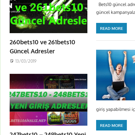
Bets10 güncel adres
güncel kampanyalar
READ MORE
260bets10 ve 261bets10
Güncel Adresler
13/03/2019
giriş yapabilmesi i
READ MORE
247bets10 – 248bets10 Yeni