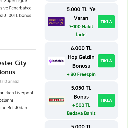
a..Süper Ligde
taş ve Fenerbahçe
5.000 TL 'Ye
ets10 100TL bonus
Varan
TIKLA
%100 Nakit
İade!
6.000 TL
Hoş Geldin
TIKLA
ster City
Bonusu
Bonus
+ 80 Freespin
ts10 analiz
5.050 TL
anırken Liverpool
Bonus
TIKLA
zlarını
+ 500 TL
fine Bets10dan
Bedava Bahis
5.000 TL