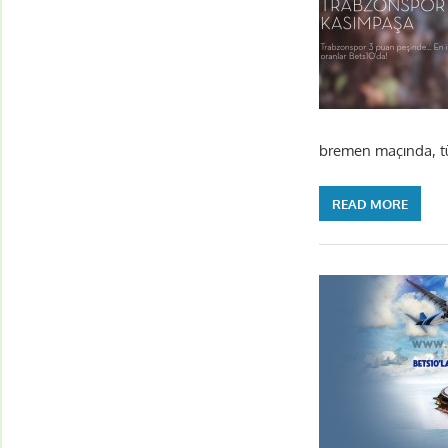
bremen maçında, tü
READ MORE