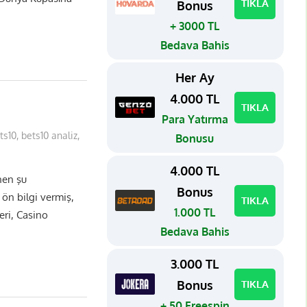
TIKLA
Bonus
+ 3000 TL
Bedava Bahis
Her Ay
4.000 TL
TIKLA
Para Yatırma
ts10
,
bets10 analiz
,
Bonusu
4.000 TL
nen şu
Bonus
r ön bilgi vermiş,
TIKLA
1.000 TL
eri, Casino
Bedava Bahis
3.000 TL
Bonus
TIKLA
+ 50 Freespin