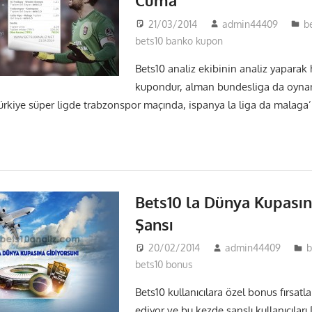
21/03/2014
admin44409
b
bets10 banko kupon
Bets10 analiz ekibinin analiz yaparak h
kupondur, alman bundesliga da oyna
rkiye süper ligde trabzonspor maçında, ispanya la liga da malaga
Bets10 la Dünya Kupası
Şansı
20/02/2014
admin44409
b
bets10 bonus
Bets10 kullanıcılara özel bonus fırsa
ediyor ve bu kezde şanslı kullanıcılar