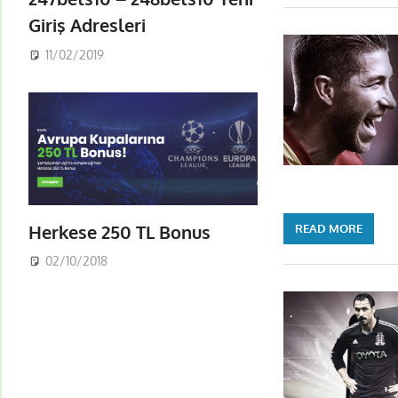
Giriş Adresleri
11/02/2019
Herkese 250 TL Bonus
READ MORE
02/10/2018