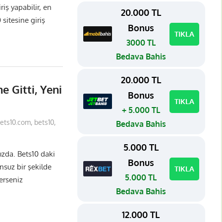
iş yapabilir, en
20.000 TL
sitesine giriş
Bonus
TIKLA
3000 TL
Bedava Bahis
20.000 TL
e Gitti, Yeni
Bonus
TIKLA
+ 5.000 TL
ets10.com
,
bets10
,
Bedava Bahis
5.000 TL
nızda. Bets10 daki
Bonus
unsuz bir şekilde
TIKLA
5.000 TL
terseniz
Bedava Bahis
12.000 TL