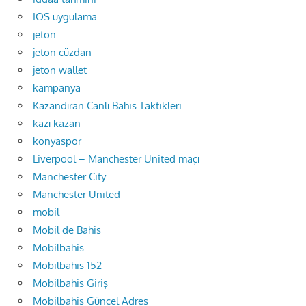
İOS uygulama
jeton
jeton cüzdan
jeton wallet
kampanya
Kazandıran Canlı Bahis Taktikleri
kazı kazan
konyaspor
Liverpool – Manchester United maçı
Manchester City
Manchester United
mobil
Mobil de Bahis
Mobilbahis
Mobilbahis 152
Mobilbahis Giriş
Mobilbahis Güncel Adres