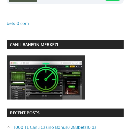
bets10.com
CANLI BAHIS’IN MERKEZI
RECENT POSTS
1000 TL Canlı Casino Bonusu 283bets10’da