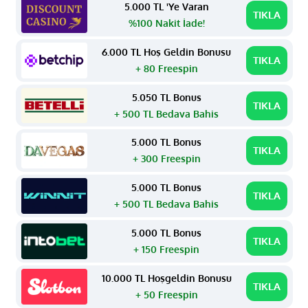
5.000 TL 'Ye Varan
TIKLA
%100 Nakit İade!
6.000 TL Hoş Geldin Bonusu
TIKLA
+ 80 Freespin
5.050 TL Bonus
TIKLA
+ 500 TL Bedava Bahis
5.000 TL Bonus
TIKLA
+ 300 Freespin
5.000 TL Bonus
TIKLA
+ 500 TL Bedava Bahis
5.000 TL Bonus
TIKLA
+ 150 Freespin
10.000 TL Hoşgeldin Bonusu
TIKLA
+ 50 Freespin