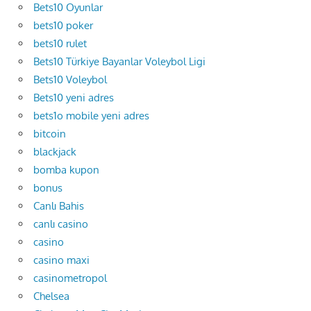
Bets10 Oyunlar
bets10 poker
bets10 rulet
Bets10 Türkiye Bayanlar Voleybol Ligi
Bets10 Voleybol
Bets10 yeni adres
bets1o mobile yeni adres
bitcoin
blackjack
bomba kupon
bonus
Canlı Bahis
canlı casino
casino
casino maxi
casinometropol
Chelsea