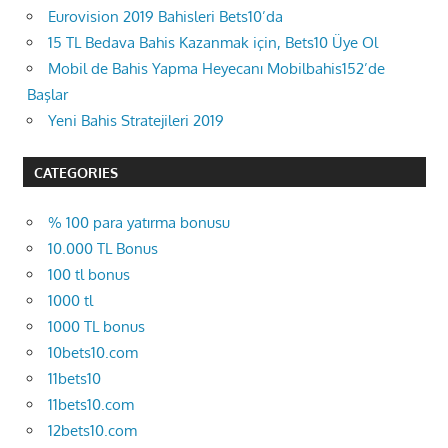
Eurovision 2019 Bahisleri Bets10’da
15 TL Bedava Bahis Kazanmak için, Bets10 Üye Ol
Mobil de Bahis Yapma Heyecanı Mobilbahis152’de
Başlar
Yeni Bahis Stratejileri 2019
CATEGORIES
% 100 para yatırma bonusu
10.000 TL Bonus
100 tl bonus
1000 tl
1000 TL bonus
10bets10.com
11bets10
11bets10.com
12bets10.com