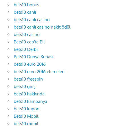
bets10 bonus
bets10 canlı
bets10 canlı casino
bets10 canlı casino nakit ödül
bets10 casino
Bets10 cep'te Bil
Bets10 Derbi
Bets10 Dünya Kupası
bets10 euro 2016
bets10 euro 2016 elemeleri
bets10 freespin
bets10 giriş
bets10 hakkında
bets10 kampanya
bets10 kupon
Bets10 Mobil
bets10 mobil