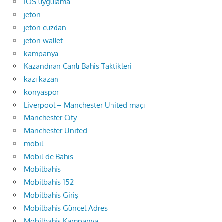
İOS uygulama
jeton
jeton cüzdan
jeton wallet
kampanya
Kazandıran Canlı Bahis Taktikleri
kazı kazan
konyaspor
Liverpool – Manchester United maçı
Manchester City
Manchester United
mobil
Mobil de Bahis
Mobilbahis
Mobilbahis 152
Mobilbahis Giriş
Mobilbahis Güncel Adres
Mobilbahis Kampanya