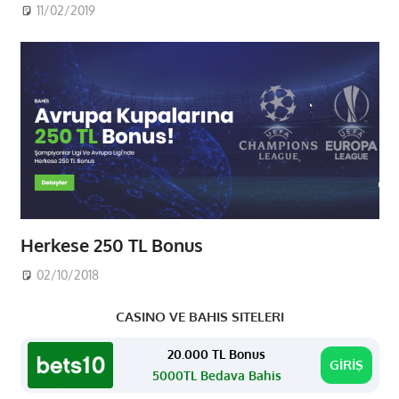
11/02/2019
Herkese 250 TL Bonus
02/10/2018
CASINO VE BAHIS SITELERI
20.000 TL Bonus
GİRİŞ
5000TL Bedava Bahis