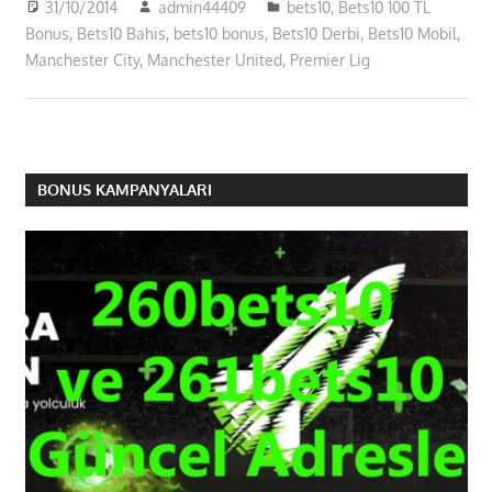
31/10/2014
admin44409
bets10
,
Bets10 100 TL
Bonus
,
Bets10 Bahis
,
bets10 bonus
,
Bets10 Derbi
,
Bets10 Mobil
,
Manchester City
,
Manchester United
,
Premier Lig
BONUS KAMPANYALARI