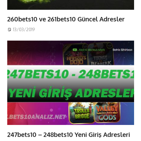
260bets10 ve 261bets10 Güncel Adresler
13/03/2019
247bets10 – 248bets10 Yeni Giriş Adresleri