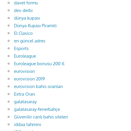
davet formu
dev derbi
dünya kupası
Dünya Kupası Piramiti
El Clasico
en güncel adres
Esports
Euroleague
Euroleague bonusu 200 tl
eurovision
eurovision 2019
eurovision bahis oranları
Extra Oran
galatasaray
galatasaray-fenerbahçe
Güvenilir canlı bahis siteleri
iddaa tahmini