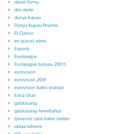
davet formu
dev derbi
dünya kupası
Dünya Kupası Piramiti
El Clasico
en güncel adres
Esports
Euroleague
Euroleague bonusu 200 tl
eurovision
eurovision 2019
eurovision bahis oranları
Extra Oran
galatasaray
galatasaray-fenerbahçe
Güvenilir canlı bahis siteleri
iddaa tahmini