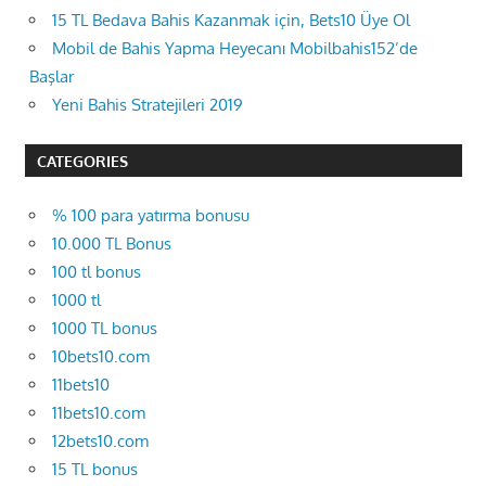
15 TL Bedava Bahis Kazanmak için, Bets10 Üye Ol
Mobil de Bahis Yapma Heyecanı Mobilbahis152’de
Başlar
Yeni Bahis Stratejileri 2019
CATEGORIES
% 100 para yatırma bonusu
10.000 TL Bonus
100 tl bonus
1000 tl
1000 TL bonus
10bets10.com
11bets10
11bets10.com
12bets10.com
15 TL bonus