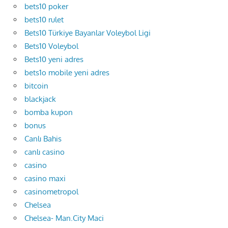
bets10 poker
bets10 rulet
Bets10 Türkiye Bayanlar Voleybol Ligi
Bets10 Voleybol
Bets10 yeni adres
bets1o mobile yeni adres
bitcoin
blackjack
bomba kupon
bonus
Canlı Bahis
canlı casino
casino
casino maxi
casinometropol
Chelsea
Chelsea- Man.City Maci