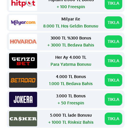
TIKLA
+ 100 Freespin
Milyar ile
TIKLA
8.000 TL Hoş Geldin Bonusu
3000 TL %300 Bonus
TIKLA
+ 3000 TL Bedava Bahis
Her Ay 4.000 TL
TIKLA
Para Yatırma Bonusu
4.000 TL Bonus
TIKLA
1.000 TL Bedava Bahis
3.000 TL Bonus
TIKLA
+ 50 Freespin
5.000 TL İade Bonusu
TIKLA
+ 1000 TL Risksiz Bahis