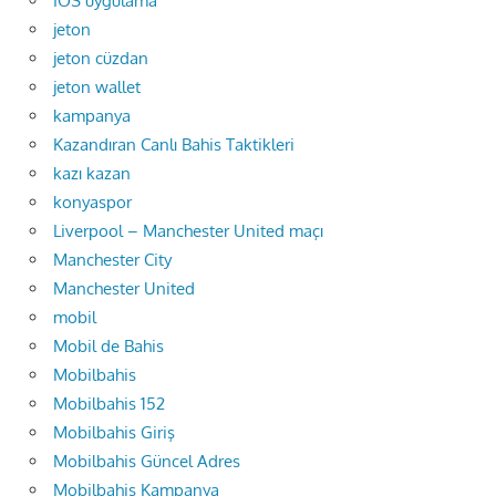
İOS uygulama
jeton
jeton cüzdan
jeton wallet
kampanya
Kazandıran Canlı Bahis Taktikleri
kazı kazan
konyaspor
Liverpool – Manchester United maçı
Manchester City
Manchester United
mobil
Mobil de Bahis
Mobilbahis
Mobilbahis 152
Mobilbahis Giriş
Mobilbahis Güncel Adres
Mobilbahis Kampanya