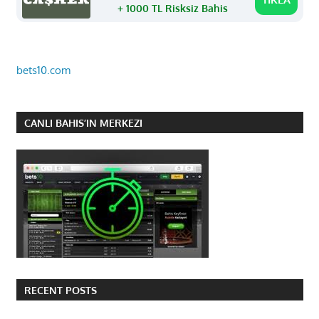
+ 1000 TL Risksiz Bahis
bets10.com
CANLI BAHIS’IN MERKEZI
RECENT POSTS