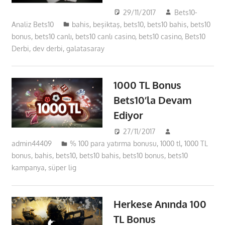
29/11/2017
Bets10-
Analiz Bets10
bahis
,
beşiktaş
,
bets10
,
bets10 bahis
,
bets10
bonus
,
bets10 canlı
,
bets10 canlı casino
,
bets10 casino
,
Bets10
Derbi
,
dev derbi
,
galatasaray
1000 TL Bonus
Bets10’la Devam
Ediyor
27/11/2017
admin44409
% 100 para yatırma bonusu
,
1000 tl
,
1000 TL
bonus
,
bahis
,
bets10
,
bets10 bahis
,
bets10 bonus
,
bets10
kampanya
,
süper lig
Herkese Anında 100
TL Bonus