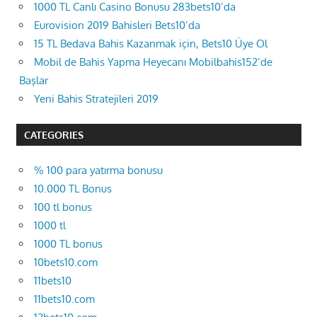
1000 TL Canlı Casino Bonusu 283bets10’da
Eurovision 2019 Bahisleri Bets10’da
15 TL Bedava Bahis Kazanmak için, Bets10 Üye Ol
Mobil de Bahis Yapma Heyecanı Mobilbahis152’de
Başlar
Yeni Bahis Stratejileri 2019
CATEGORIES
% 100 para yatırma bonusu
10.000 TL Bonus
100 tl bonus
1000 tl
1000 TL bonus
10bets10.com
11bets10
11bets10.com