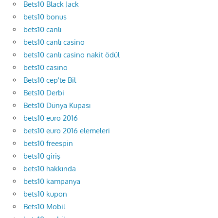
Bets10 Black Jack
bets10 bonus
bets10 canlı
bets10 canlı casino
bets10 canlı casino nakit ödül
bets10 casino
Bets10 cep'te Bil
Bets10 Derbi
Bets10 Dünya Kupası
bets10 euro 2016
bets10 euro 2016 elemeleri
bets10 freespin
bets10 giriş
bets10 hakkında
bets10 kampanya
bets10 kupon
Bets10 Mobil