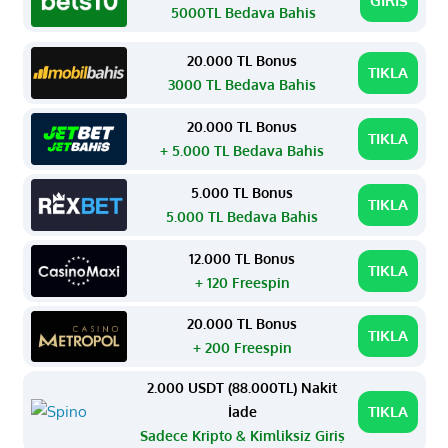
GİRİŞ
5000TL Bedava Bahis
20.000 TL Bonus
TIKLA
3000 TL Bedava Bahis
20.000 TL Bonus
TIKLA
+ 5.000 TL Bedava Bahis
5.000 TL Bonus
TIKLA
5.000 TL Bedava Bahis
12.000 TL Bonus
TIKLA
+ 120 Freespin
20.000 TL Bonus
TIKLA
+ 200 Freespin
2.000 USDT (88.000TL) Nakit
TIKLA
İade
Sadece Kripto & Kimliksiz Giriş