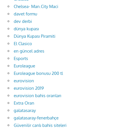
Chelsea- Man.City Maci
davet formu
dev derbi
dünya kupası
Dünya Kupası Piramiti
El Clasico
en güncel adres
Esports
Euroleague
Euroleague bonusu 200 tl
eurovision
eurovision 2019
eurovision bahis oranları
Extra Oran
galatasaray
galatasaray-fenerbahçe
Güvenilir canlı bahis siteleri