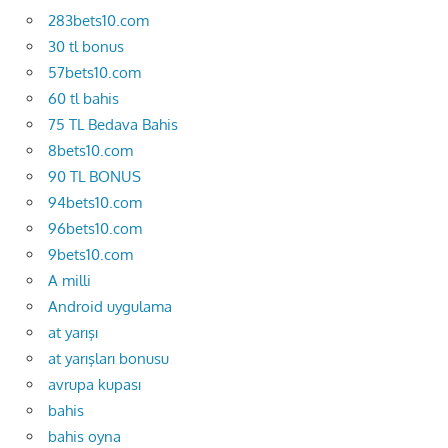
283bets10.com
30 tl bonus
57bets10.com
60 tl bahis
75 TL Bedava Bahis
8bets10.com
90 TL BONUS
94bets10.com
96bets10.com
9bets10.com
A milli
Android uygulama
at yarışı
at yarışları bonusu
avrupa kupası
bahis
bahis oyna