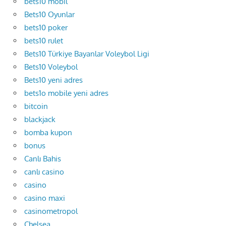
bets10 mobil
Bets10 Oyunlar
bets10 poker
bets10 rulet
Bets10 Türkiye Bayanlar Voleybol Ligi
Bets10 Voleybol
Bets10 yeni adres
bets1o mobile yeni adres
bitcoin
blackjack
bomba kupon
bonus
Canlı Bahis
canlı casino
casino
casino maxi
casinometropol
Chelsea