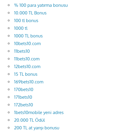
% 100 para yatırma bonusu
10.000 TL Bonus
100 tl bonus
1000 tl
1000 TL bonus
10bets10.com
11bets10
11bets10.com
12bets10.com
15 TL bonus
169bets10.com
170bets10
171bets10
172bets10
1bets10mobile yeni adres
20.000 TL Ödül
200 TL at yarışı bonusu