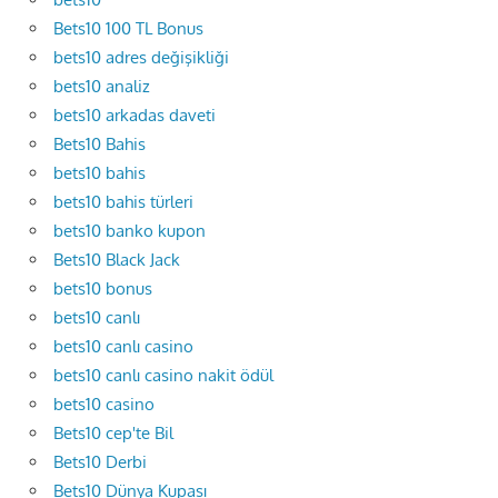
Bets10 100 TL Bonus
bets10 adres değişikliği
bets10 analiz
bets10 arkadas daveti
Bets10 Bahis
bets10 bahis
bets10 bahis türleri
bets10 banko kupon
Bets10 Black Jack
bets10 bonus
bets10 canlı
bets10 canlı casino
bets10 canlı casino nakit ödül
bets10 casino
Bets10 cep'te Bil
Bets10 Derbi
Bets10 Dünya Kupası