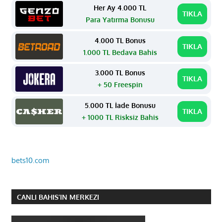
Her Ay 4.000 TL
TIKLA
Para Yatırma Bonusu
4.000 TL Bonus
TIKLA
1.000 TL Bedava Bahis
3.000 TL Bonus
TIKLA
+ 50 Freespin
5.000 TL İade Bonusu
TIKLA
+ 1000 TL Risksiz Bahis
bets10.com
CANLI BAHIS’IN MERKEZI