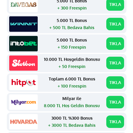
5.000 TL Bonus
TIKLA
+ 300 Freespin
5.000 TL Bonus
TIKLA
+ 500 TL Bedava Bahis
5.000 TL Bonus
TIKLA
+ 150 Freespin
10.000 TL Hoşgeldin Bonusu
TIKLA
+ 50 Freespin
Toplam 6.000 TL Bonus
TIKLA
+ 100 Freespin
Milyar ile
TIKLA
8.000 TL Hoş Geldin Bonusu
3000 TL %300 Bonus
TIKLA
+ 3000 TL Bedava Bahis