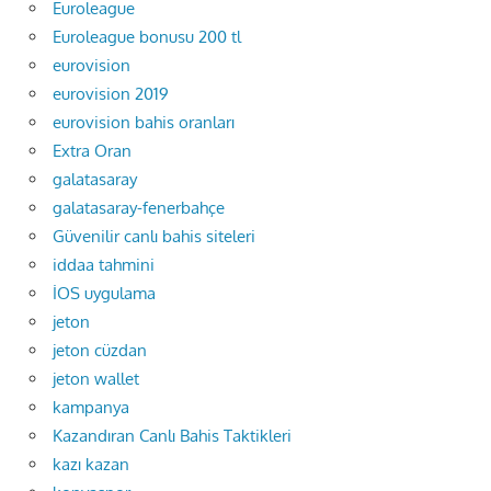
Euroleague
Euroleague bonusu 200 tl
eurovision
eurovision 2019
eurovision bahis oranları
Extra Oran
galatasaray
galatasaray-fenerbahçe
Güvenilir canlı bahis siteleri
iddaa tahmini
İOS uygulama
jeton
jeton cüzdan
jeton wallet
kampanya
Kazandıran Canlı Bahis Taktikleri
kazı kazan