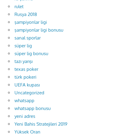
rulet
Rusya 2018
şampiyonlar ligi
şampiyonlar ligi bonusu
sanal sporlar
süper lig
süper lig bonusu
tazı yarışı
texas poker
türk pokeri
UEFA kupası
Uncategorized
whatsapp
whatsapp bonusu
yeni adres
Yeni Bahis Stratejileri 2019
Yüksek Oran