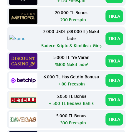
+ 120 Freespin
20.000 TL Bonus
TIKLA
+ 200 Freespin
2.000 USDT (88.000TL) Nakit
TIKLA
İade
Sadece Kripto & Kimliksiz Giriş
5.000 TL 'Ye Varan
TIKLA
%100 Nakit İade!
6.000 TL Hoş Geldin Bonusu
TIKLA
+ 80 Freespin
5.050 TL Bonus
TIKLA
+ 500 TL Bedava Bahis
5.000 TL Bonus
TIKLA
+ 300 Freespin