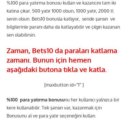
%100 para yatırma bonusu kullan ve kazancını tam iki
katına çıkar. 500 yatır 1000 olsun, 1000 yatır, 2000 tl
senin olsun. Bets10 bonusla katlıyor, sende şansın ve
bilgilerinle paranı daha da katlayabilir ve çılgın kazanan
sen olabilirsin.
Zaman, Bets10 da paraları katlama
zamanı. Bunun için hemen
aşağıdaki butona tıkla ve katla.
[maxbutton id=”1″ ]
%100 para yatırma bonusu
nu her kullanıcı yalnızca bir
kere kullanabilir. Tek şansın var, kazanmak için
Bonusunu al ve para yatır seçeneğini kullan.