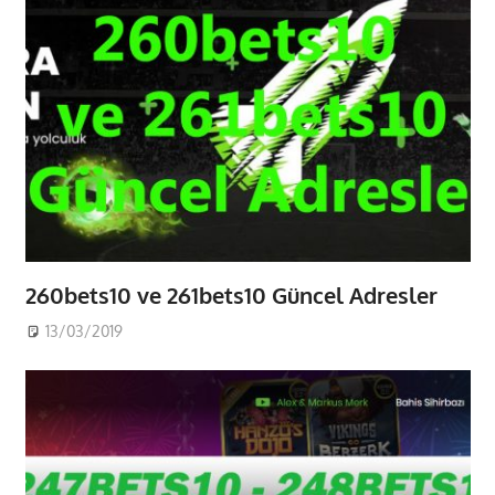
260bets10 ve 261bets10 Güncel Adresler
13/03/2019