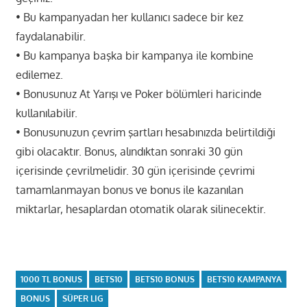
• Bu kampanyadan her kullanıcı sadece bir kez
faydalanabilir.
• Bu kampanya başka bir kampanya ile kombine
edilemez.
• Bonusunuz At Yarışı ve Poker bölümleri haricinde
kullanılabilir.
• Bonusunuzun çevrim şartları hesabınızda belirtildiği
gibi olacaktır. Bonus, alındıktan sonraki 30 gün
içerisinde çevrilmelidir. 30 gün içerisinde çevrimi
tamamlanmayan bonus ve bonus ile kazanılan
miktarlar, hesaplardan otomatik olarak silinecektir.
1000 TL BONUS
BETS10
BETS10 BONUS
BETS10 KAMPANYA
BONUS
SÜPER LIG