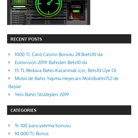
RECENT POSTS
1000 TL Canlı Casino Bonusu 283bets10’da
Eurovision 2019 Bahisleri Bets10’da
15 TL Bedava Bahis Kazanmak için, Bets10 Üye Ol
Mobil de Bahis Yapma Heyecanı Mobilbahis152’de
Başlar
Yeni Bahis Stratejileri 2019
CATEGORIES
% 100 para yatırma bonusu
10.000 TL Bonus