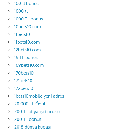
100 tl bonus
1000 tl
1000 TL bonus
10bets10.com
11bets10
11bets10.com
12bets10.com
15 TL bonus
169bets10.com
170bets10
171bets10
172bets10
1bets10mobile yeni adres
20.000 TL Ödül
200 TL at yarışı bonusu
200 TL bonus
2018 dünya kupası