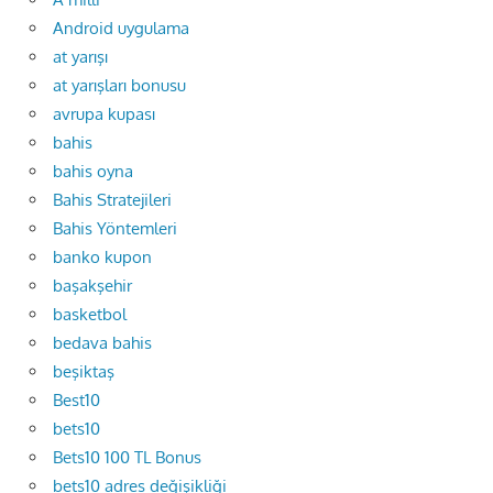
Android uygulama
at yarışı
at yarışları bonusu
avrupa kupası
bahis
bahis oyna
Bahis Stratejileri
Bahis Yöntemleri
banko kupon
başakşehir
basketbol
bedava bahis
beşiktaş
Best10
bets10
Bets10 100 TL Bonus
bets10 adres değişikliği