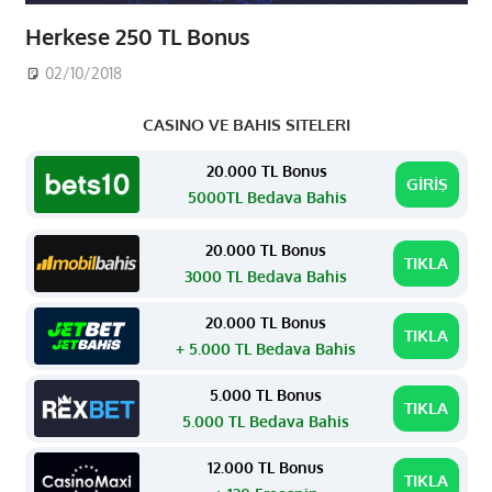
Herkese 250 TL Bonus
02/10/2018
CASINO VE BAHIS SITELERI
20.000 TL Bonus
GİRİŞ
5000TL Bedava Bahis
20.000 TL Bonus
TIKLA
3000 TL Bedava Bahis
20.000 TL Bonus
TIKLA
+ 5.000 TL Bedava Bahis
5.000 TL Bonus
TIKLA
5.000 TL Bedava Bahis
12.000 TL Bonus
TIKLA