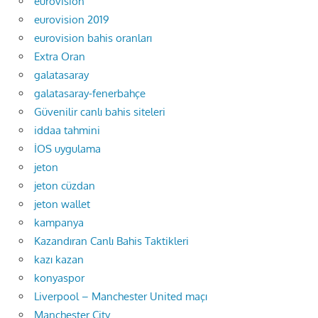
eurovision
eurovision 2019
eurovision bahis oranları
Extra Oran
galatasaray
galatasaray-fenerbahçe
Güvenilir canlı bahis siteleri
iddaa tahmini
İOS uygulama
jeton
jeton cüzdan
jeton wallet
kampanya
Kazandıran Canlı Bahis Taktikleri
kazı kazan
konyaspor
Liverpool – Manchester United maçı
Manchester City