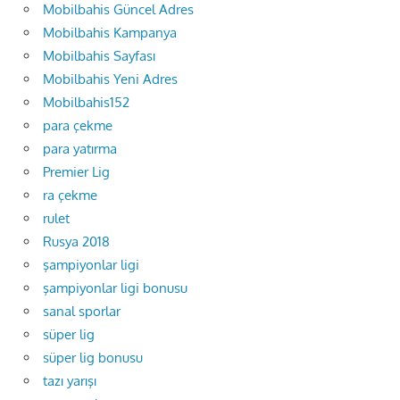
Mobilbahis Güncel Adres
Mobilbahis Kampanya
Mobilbahis Sayfası
Mobilbahis Yeni Adres
Mobilbahis152
para çekme
para yatırma
Premier Lig
ra çekme
rulet
Rusya 2018
şampiyonlar ligi
şampiyonlar ligi bonusu
sanal sporlar
süper lig
süper lig bonusu
tazı yarışı