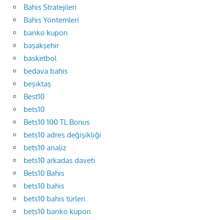
Bahis Stratejileri
Bahis Yöntemleri
banko kupon
başakşehir
basketbol
bedava bahis
beşiktaş
Best10
bets10
Bets10 100 TL Bonus
bets10 adres değişikliği
bets10 analiz
bets10 arkadas daveti
Bets10 Bahis
bets10 bahis
bets10 bahis türleri
bets10 banko kupon