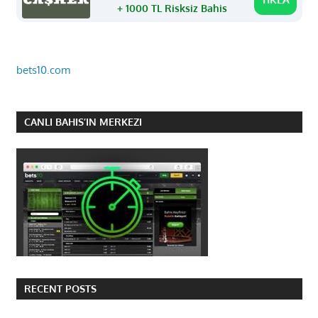
+ 1000 TL Risksiz Bahis
bets10.com
CANLI BAHIS’IN MERKEZI
RECENT POSTS