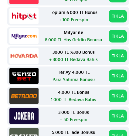
Toplam 6.000 TL Bonus
TIKLA
+ 100 Freespin
Milyar ile
TIKLA
8.000 TL Hoş Geldin Bonusu
3000 TL %300 Bonus
TIKLA
+ 3000 TL Bedava Bahis
Her Ay 4.000 TL
TIKLA
Para Yatırma Bonusu
4.000 TL Bonus
TIKLA
1.000 TL Bedava Bahis
3.000 TL Bonus
TIKLA
+ 50 Freespin
5.000 TL İade Bonusu
TIKLA