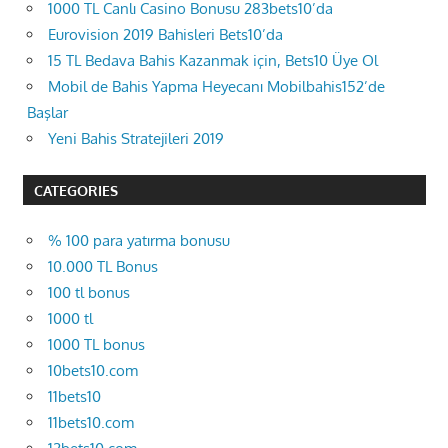
1000 TL Canlı Casino Bonusu 283bets10’da
Eurovision 2019 Bahisleri Bets10’da
15 TL Bedava Bahis Kazanmak için, Bets10 Üye Ol
Mobil de Bahis Yapma Heyecanı Mobilbahis152’de
Başlar
Yeni Bahis Stratejileri 2019
CATEGORIES
% 100 para yatırma bonusu
10.000 TL Bonus
100 tl bonus
1000 tl
1000 TL bonus
10bets10.com
11bets10
11bets10.com