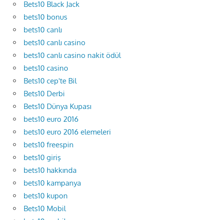
Bets10 Black Jack
bets10 bonus
bets10 canlı
bets10 canlı casino
bets10 canlı casino nakit ödül
bets10 casino
Bets10 cep'te Bil
Bets10 Derbi
Bets10 Dünya Kupası
bets10 euro 2016
bets10 euro 2016 elemeleri
bets10 freespin
bets10 giriş
bets10 hakkında
bets10 kampanya
bets10 kupon
Bets10 Mobil