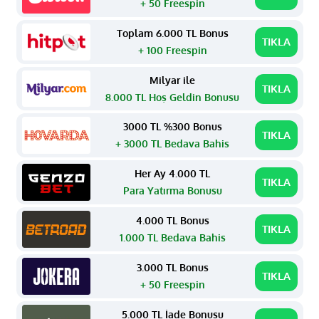
+ 50 Freespin
Toplam 6.000 TL Bonus
TIKLA
+ 100 Freespin
Milyar ile
TIKLA
8.000 TL Hoş Geldin Bonusu
3000 TL %300 Bonus
TIKLA
+ 3000 TL Bedava Bahis
Her Ay 4.000 TL
TIKLA
Para Yatırma Bonusu
4.000 TL Bonus
TIKLA
1.000 TL Bedava Bahis
3.000 TL Bonus
TIKLA
+ 50 Freespin
5.000 TL İade Bonusu