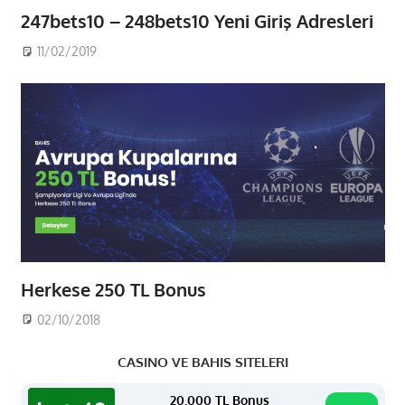
247bets10 – 248bets10 Yeni Giriş Adresleri
11/02/2019
Herkese 250 TL Bonus
02/10/2018
CASINO VE BAHIS SITELERI
20.000 TL Bonus