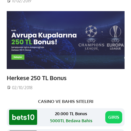
11/02/2019
Herkese 250 TL Bonus
02/10/2018
CASINO VE BAHIS SITELERI
20.000 TL Bonus
GİRİŞ
5000TL Bedava Bahis