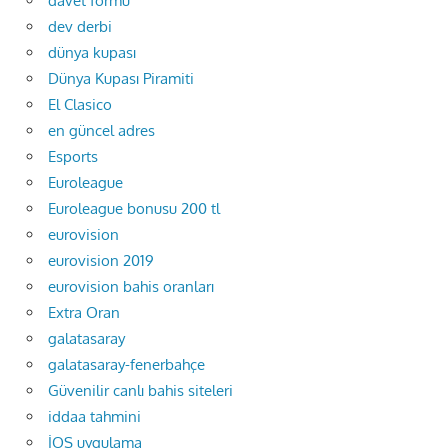
davet formu
dev derbi
dünya kupası
Dünya Kupası Piramiti
El Clasico
en güncel adres
Esports
Euroleague
Euroleague bonusu 200 tl
eurovision
eurovision 2019
eurovision bahis oranları
Extra Oran
galatasaray
galatasaray-fenerbahçe
Güvenilir canlı bahis siteleri
iddaa tahmini
İOS uygulama