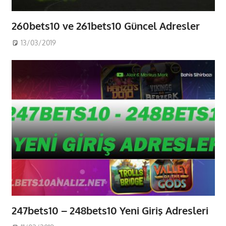
260bets10 ve 261bets10 Güncel Adresler
13/03/2019
247bets10 – 248bets10 Yeni Giriş Adresleri