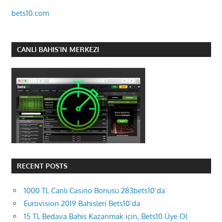
bets10.com
CANLI BAHIS’IN MERKEZI
RECENT POSTS
1000 TL Canlı Casino Bonusu 283bets10’da
Eurovision 2019 Bahisleri Bets10’da
15 TL Bedava Bahis Kazanmak için, Bets10 Üye Ol