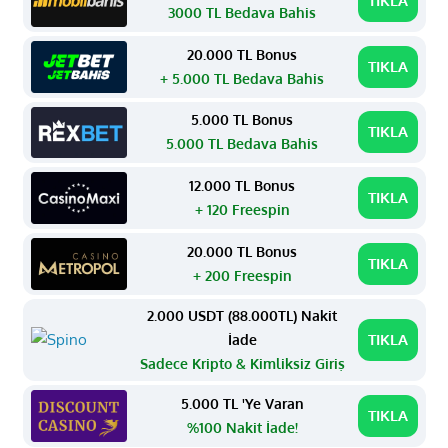
TIKLA
3000 TL Bedava Bahis
20.000 TL Bonus
TIKLA
+ 5.000 TL Bedava Bahis
5.000 TL Bonus
TIKLA
5.000 TL Bedava Bahis
12.000 TL Bonus
TIKLA
+ 120 Freespin
20.000 TL Bonus
TIKLA
+ 200 Freespin
2.000 USDT (88.000TL) Nakit
TIKLA
İade
Sadece Kripto & Kimliksiz Giriş
5.000 TL 'Ye Varan
TIKLA
%100 Nakit İade!