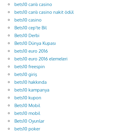
bets10 canlı casino
bets10 canlı casino nakit ödül
bets10 casino
Bets10 cep'te Bil
Bets10 Derbi
Bets10 Dünya Kupası
bets10 euro 2016
bets10 euro 2016 elemeleri
bets10 freespin
bets10 giriş
bets10 hakkında
bets10 kampanya
bets10 kupon
Bets10 Mobil
bets10 mobil
Bets10 Oyunlar
bets10 poker