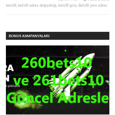
bets10
,
bets10 adres değişikliği
,
bets10 giriş
,
Bets10 yeni adres
BONUS KAMPANYALARI