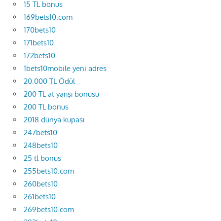
15 TL bonus
169bets10.com
170bets10
171bets10
172bets10
1bets10mobile yeni adres
20.000 TL Ödül
200 TL at yarışı bonusu
200 TL bonus
2018 dünya kupası
247bets10
248bets10
25 tl bonus
255bets10.com
260bets10
261bets10
269bets10.com