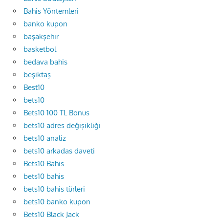
Bahis Yöntemleri
banko kupon
başakşehir
basketbol
bedava bahis
beşiktaş
Best10
bets10
Bets10 100 TL Bonus
bets10 adres değişikliği
bets10 analiz
bets10 arkadas daveti
Bets10 Bahis
bets10 bahis
bets10 bahis türleri
bets10 banko kupon
Bets10 Black Jack