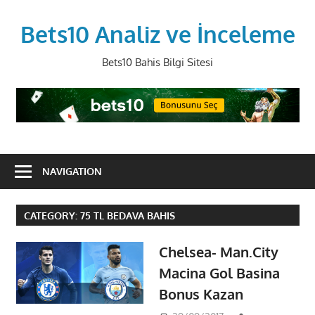
Skip
to
Bets10 Analiz ve İnceleme
content
Bets10 Bahis Bilgi Sitesi
NAVIGATION
CATEGORY:
75 TL BEDAVA BAHIS
Chelsea- Man.City
Macina Gol Basina
Bonus Kazan