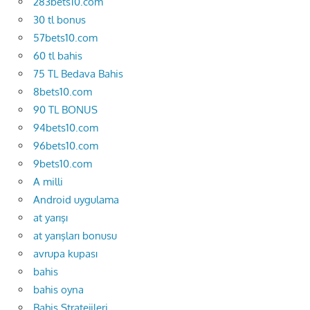
283bets10.com
30 tl bonus
57bets10.com
60 tl bahis
75 TL Bedava Bahis
8bets10.com
90 TL BONUS
94bets10.com
96bets10.com
9bets10.com
A milli
Android uygulama
at yarışı
at yarışları bonusu
avrupa kupası
bahis
bahis oyna
Bahis Stratejileri