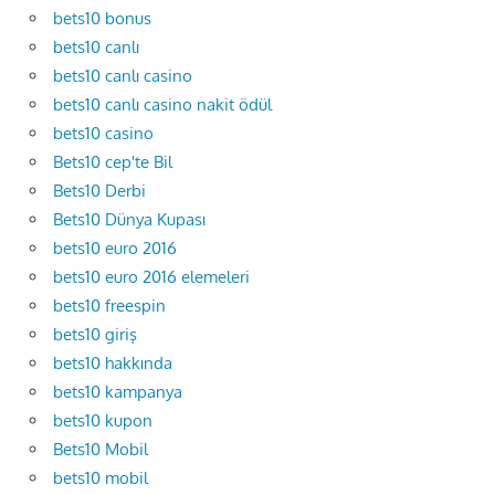
bets10 bonus
bets10 canlı
bets10 canlı casino
bets10 canlı casino nakit ödül
bets10 casino
Bets10 cep'te Bil
Bets10 Derbi
Bets10 Dünya Kupası
bets10 euro 2016
bets10 euro 2016 elemeleri
bets10 freespin
bets10 giriş
bets10 hakkında
bets10 kampanya
bets10 kupon
Bets10 Mobil
bets10 mobil