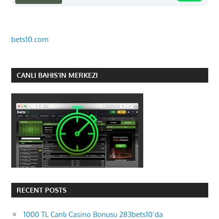
bets10.com
CANLI BAHIS’IN MERKEZI
RECENT POSTS
1000 TL Canlı Casino Bonusu 283bets10’da