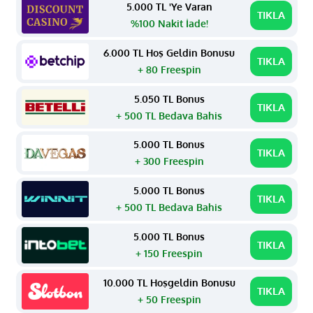
5.000 TL 'Ye Varan
TIKLA
%100 Nakit İade!
6.000 TL Hoş Geldin Bonusu
TIKLA
+ 80 Freespin
5.050 TL Bonus
TIKLA
+ 500 TL Bedava Bahis
5.000 TL Bonus
TIKLA
+ 300 Freespin
5.000 TL Bonus
TIKLA
+ 500 TL Bedava Bahis
5.000 TL Bonus
TIKLA
+ 150 Freespin
10.000 TL Hoşgeldin Bonusu
TIKLA
+ 50 Freespin