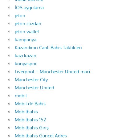
İOS uygulama
jeton
jeton cüzdan
jeton wallet
kampanya
Kazandıran Canlı Bahis Taktikleri
kazı kazan
konyaspor
Liverpool – Manchester United maçı
Manchester City
Manchester United
mobil
Mobil de Bahis
Mobilbahis
Mobilbahis 152
Mobilbahis Giriş
Mobilbahis Güncel Adres