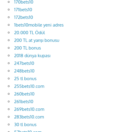
170bets10
171bets10
172bets10
1bets10mobile yeni adres
20.000 TL Ödül
200 TL at yarışı bonusu
200 TL bonus
2018 dünya kupası
247bets10
248bets10
25 tl bonus
255bets10.com
260bets10
261bets10
269bets10.com
283bets10.com
30 tl bonus