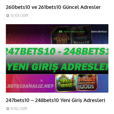
260bets10 ve 261bets10 Güncel Adresler
13/03/2019
247bets10 – 248bets10 Yeni Giriş Adresleri
11/02/2019