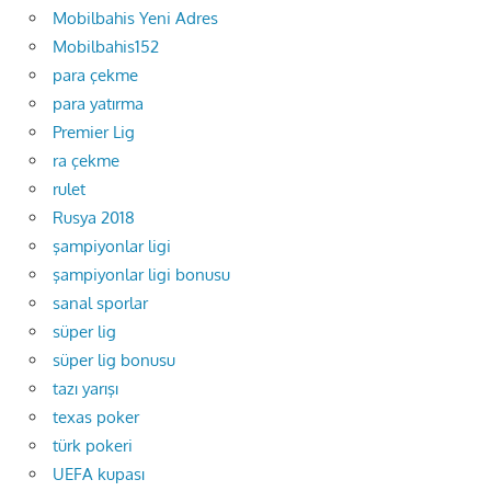
Mobilbahis Yeni Adres
Mobilbahis152
para çekme
para yatırma
Premier Lig
ra çekme
rulet
Rusya 2018
şampiyonlar ligi
şampiyonlar ligi bonusu
sanal sporlar
süper lig
süper lig bonusu
tazı yarışı
texas poker
türk pokeri
UEFA kupası