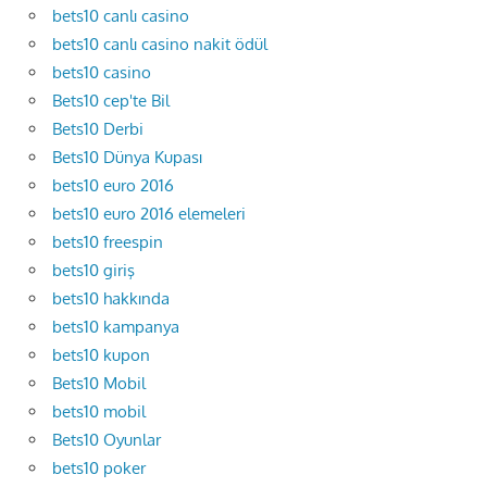
bets10 canlı casino
bets10 canlı casino nakit ödül
bets10 casino
Bets10 cep'te Bil
Bets10 Derbi
Bets10 Dünya Kupası
bets10 euro 2016
bets10 euro 2016 elemeleri
bets10 freespin
bets10 giriş
bets10 hakkında
bets10 kampanya
bets10 kupon
Bets10 Mobil
bets10 mobil
Bets10 Oyunlar
bets10 poker