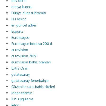
dev derbi
dünya kupası
Dünya Kupası Piramiti
El Clasico
en güncel adres
Esports
Euroleague
Euroleague bonusu 200 tl
eurovision
eurovision 2019
eurovision bahis oranları
Extra Oran
galatasaray
galatasaray-fenerbahçe
Güvenilir canlı bahis siteleri
iddaa tahmini
İOS uygulama
jeton