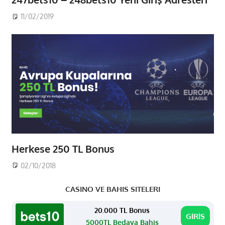
11/02/2019
Herkese 250 TL Bonus
02/10/2018
CASINO VE BAHIS SITELERI
20.000 TL Bonus
GİRİŞ
5000TL Bedava Bahis