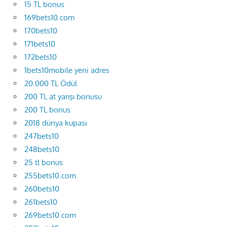
15 TL bonus
169bets10.com
170bets10
171bets10
172bets10
1bets10mobile yeni adres
20.000 TL Ödül
200 TL at yarışı bonusu
200 TL bonus
2018 dünya kupası
247bets10
248bets10
25 tl bonus
255bets10.com
260bets10
261bets10
269bets10.com