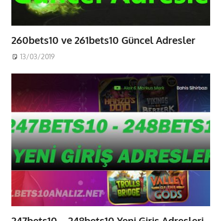
260bets10 ve 261bets10 Güncel Adresler
13/03/2019
247bets10 – 248bets10 Yeni Giriş Adresleri