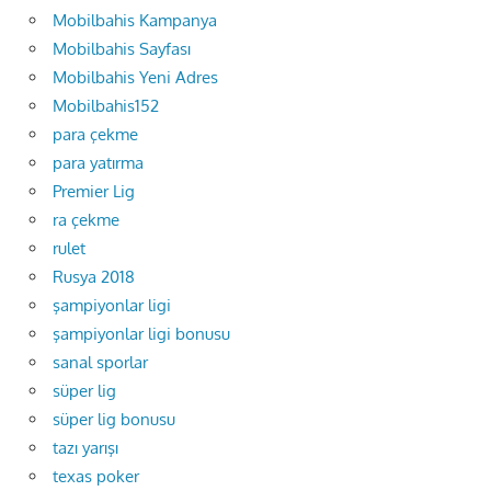
Mobilbahis Kampanya
Mobilbahis Sayfası
Mobilbahis Yeni Adres
Mobilbahis152
para çekme
para yatırma
Premier Lig
ra çekme
rulet
Rusya 2018
şampiyonlar ligi
şampiyonlar ligi bonusu
sanal sporlar
süper lig
süper lig bonusu
tazı yarışı
texas poker