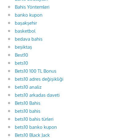
Bahis Yöntemleri
banko kupon
başakşehir
basketbol
bedava bahis
beşiktaş
Best10
bets10
Bets10 100 TL Bonus
bets10 adres değişikliği
bets10 analiz
bets10 arkadas daveti
Bets10 Bahis
bets10 bahis
bets10 bahis türleri
bets10 banko kupon
Bets10 Black Jack