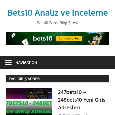
Skip
to
Bets10 Analiz ve İnceleme
content
Bets10 Bahis Bilgi Sitesi
NAVIGATION
TAG:
GIRIŞ ADRESI
247bets10 –
248bets10 Yeni Giriş
Adresleri