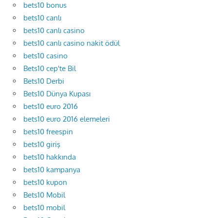
bets10 bonus
bets10 canlı
bets10 canlı casino
bets10 canlı casino nakit ödül
bets10 casino
Bets10 cep'te Bil
Bets10 Derbi
Bets10 Dünya Kupası
bets10 euro 2016
bets10 euro 2016 elemeleri
bets10 freespin
bets10 giriş
bets10 hakkında
bets10 kampanya
bets10 kupon
Bets10 Mobil
bets10 mobil