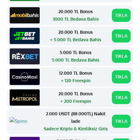
20.000 TL Bonus
TIKLA
3000 TL Bedava Bahis
20.000 TL Bonus
TIKLA
+ 5.000 TL Bedava Bahis
5.000 TL Bonus
TIKLA
5.000 TL Bedava Bahis
12.000 TL Bonus
TIKLA
+ 120 Freespin
20.000 TL Bonus
TIKLA
+ 200 Freespin
2.000 USDT (88.000TL) Nakit
TIKLA
İade
Sadece Kripto & Kimliksiz Giriş