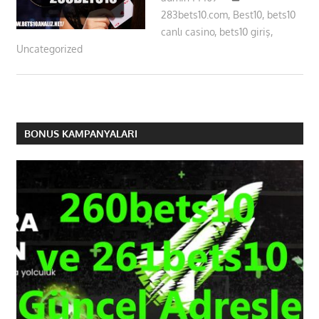
283bets10.com
,
Best10
,
bets10
canlı casino
,
bets10 giriş
,
Uncategorized
BONUS KAMPANYALARI