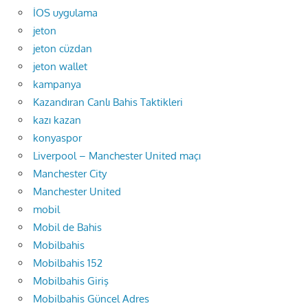
İOS uygulama
jeton
jeton cüzdan
jeton wallet
kampanya
Kazandıran Canlı Bahis Taktikleri
kazı kazan
konyaspor
Liverpool – Manchester United maçı
Manchester City
Manchester United
mobil
Mobil de Bahis
Mobilbahis
Mobilbahis 152
Mobilbahis Giriş
Mobilbahis Güncel Adres