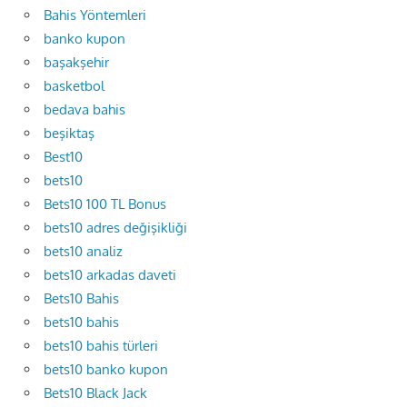
Bahis Yöntemleri
banko kupon
başakşehir
basketbol
bedava bahis
beşiktaş
Best10
bets10
Bets10 100 TL Bonus
bets10 adres değişikliği
bets10 analiz
bets10 arkadas daveti
Bets10 Bahis
bets10 bahis
bets10 bahis türleri
bets10 banko kupon
Bets10 Black Jack