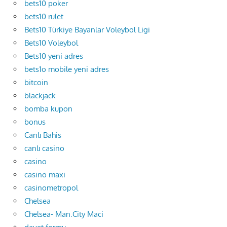
bets10 poker
bets10 rulet
Bets10 Türkiye Bayanlar Voleybol Ligi
Bets10 Voleybol
Bets10 yeni adres
bets1o mobile yeni adres
bitcoin
blackjack
bomba kupon
bonus
Canlı Bahis
canlı casino
casino
casino maxi
casinometropol
Chelsea
Chelsea- Man.City Maci