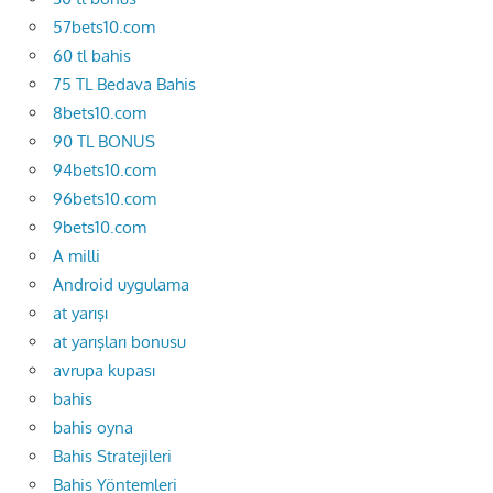
57bets10.com
60 tl bahis
75 TL Bedava Bahis
8bets10.com
90 TL BONUS
94bets10.com
96bets10.com
9bets10.com
A milli
Android uygulama
at yarışı
at yarışları bonusu
avrupa kupası
bahis
bahis oyna
Bahis Stratejileri
Bahis Yöntemleri