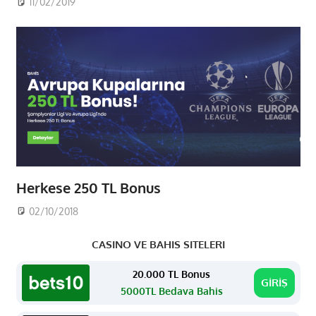
11/02/2019
Herkese 250 TL Bonus
02/10/2018
CASINO VE BAHIS SITELERI
20.000 TL Bonus
GİRİŞ
5000TL Bedava Bahis