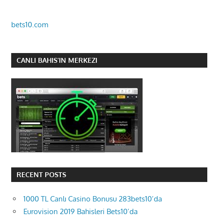
bets10.com
CANLI BAHIS’IN MERKEZI
RECENT POSTS
1000 TL Canlı Casino Bonusu 283bets10’da
Eurovision 2019 Bahisleri Bets10’da