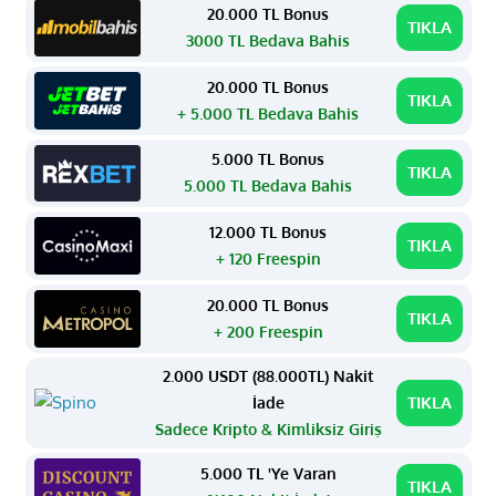
20.000 TL Bonus
TIKLA
3000 TL Bedava Bahis
20.000 TL Bonus
TIKLA
+ 5.000 TL Bedava Bahis
5.000 TL Bonus
TIKLA
5.000 TL Bedava Bahis
12.000 TL Bonus
TIKLA
+ 120 Freespin
20.000 TL Bonus
TIKLA
+ 200 Freespin
2.000 USDT (88.000TL) Nakit
TIKLA
İade
Sadece Kripto & Kimliksiz Giriş
5.000 TL 'Ye Varan
TIKLA