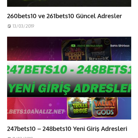
260bets10 ve 261bets10 Güncel Adresler
13/03/2019
247bets10 – 248bets10 Yeni Giriş Adresleri