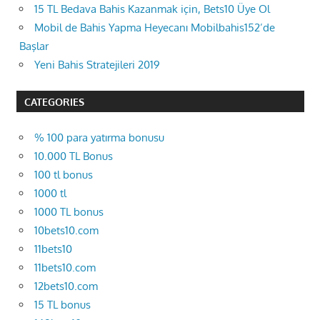
15 TL Bedava Bahis Kazanmak için, Bets10 Üye Ol
Mobil de Bahis Yapma Heyecanı Mobilbahis152’de
Başlar
Yeni Bahis Stratejileri 2019
CATEGORIES
% 100 para yatırma bonusu
10.000 TL Bonus
100 tl bonus
1000 tl
1000 TL bonus
10bets10.com
11bets10
11bets10.com
12bets10.com
15 TL bonus