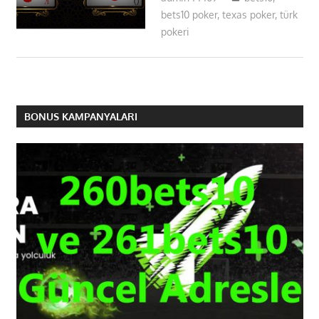
bets10 poker
,
texas poker
,
türk
pokeri
BONUS KAMPANYALARI