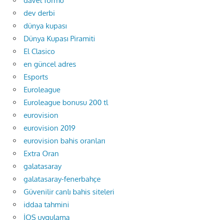
davet formu
dev derbi
dünya kupası
Dünya Kupası Piramiti
El Clasico
en güncel adres
Esports
Euroleague
Euroleague bonusu 200 tl
eurovision
eurovision 2019
eurovision bahis oranları
Extra Oran
galatasaray
galatasaray-fenerbahçe
Güvenilir canlı bahis siteleri
iddaa tahmini
İOS uygulama