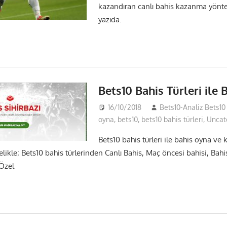
kazandıran canlı bahis kazanma yöntem
yazıda.
Bets10 Bahis Türleri ile
16/10/2018
Bets10-Analiz Bets10
oyna
,
bets10
,
bets10 bahis türleri
,
Uncat
Bets10 bahis türleri ile bahis oyna ve
elikle; Bets10 bahis türlerinden Canlı Bahis, Maç öncesi bahisi, Bahi
 Özel