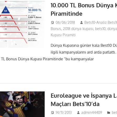
10.000 TL Bonus Dünya 
Piramitinde
06/06/2018
Bets10-Analiz Bets1
Bonus
,
2018 dünya kupası
,
bets10
,
dünya
Kupası Piramiti
Dünya Kupasına günler kala Best10 Dü
ilgili kampanyalarını ard arda patlatt
0 TL Bonus Dünya Kupası Piramitinde “bu kampanyalar
Euroleague ve İspanya L
Maçları Bets’10’da
14/11/2013
admin44409
be