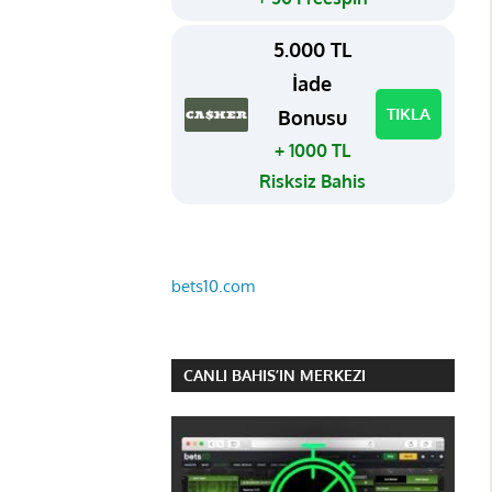
5.000 TL
İade
TIKLA
Bonusu
+ 1000 TL
Risksiz Bahis
bets10.com
CANLI BAHIS’IN MERKEZI