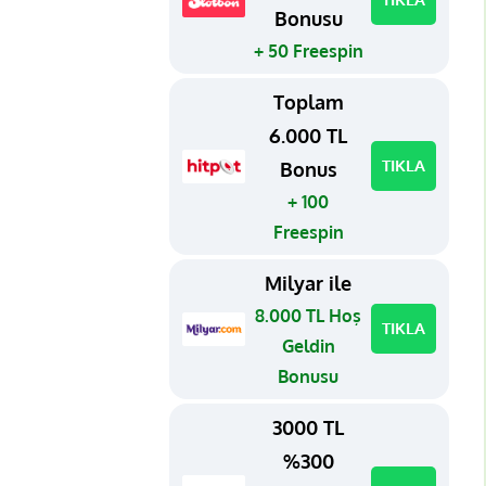
Bonusu
+ 50 Freespin
Toplam
6.000 TL
TIKLA
Bonus
+ 100
Freespin
Milyar ile
8.000 TL Hoş
TIKLA
Geldin
Bonusu
3000 TL
%300