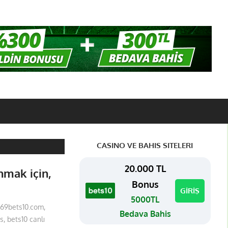
CASINO VE BAHIS SITELERI
20.000 TL
nmak için,
Bonus
GİRİŞ
5000TL
69bets10.com
,
Bedava Bahis
is
,
bets10 canlı