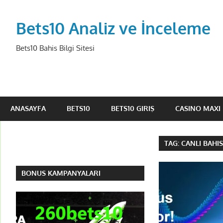
Skip
to
Bets10 Analiz ve İnceleme
content
Bets10 Bahis Bilgi Sitesi
ANASAYFA
BETS10
BETS10 GIRIŞ
CASINO MAXI
TAG:
CANLI BAHI
BONUS KAMPANYALARI