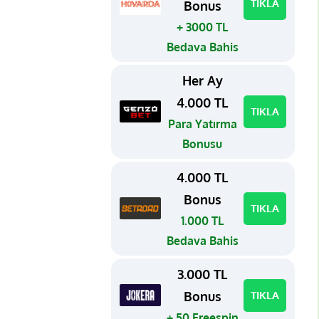
TIKLA
Bonus
+ 3000 TL
Bedava Bahis
Her Ay
4.000 TL
TIKLA
Para Yatırma
Bonusu
4.000 TL
Bonus
TIKLA
1.000 TL
Bedava Bahis
3.000 TL
Bonus
TIKLA
+ 50 Freespin