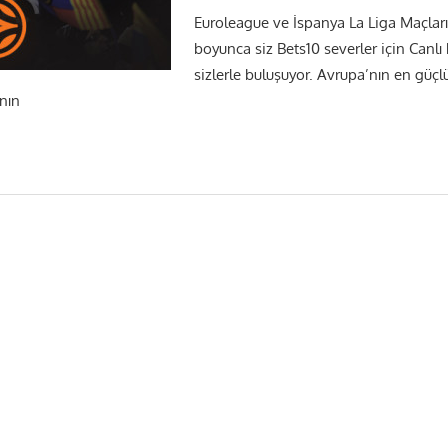
Euroleague ve İspanya La Liga Maçlar
boyunca siz Bets10 severler için Canlı
sizlerle buluşuyor. Avrupa’nın en güçl
nın