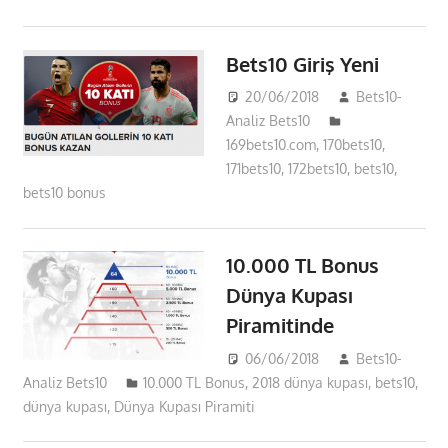
Bets10 Giriş Yeni
20/06/2018
Bets10-
Analiz Bets10
169bets10.com
,
170bets10
,
171bets10
,
172bets10
,
bets10
,
bets10 bonus
10.000 TL Bonus
Dünya Kupası
Piramitinde
06/06/2018
Bets10-
Analiz Bets10
10.000 TL Bonus
,
2018 dünya kupası
,
bets10
,
dünya kupası
,
Dünya Kupası Piramiti