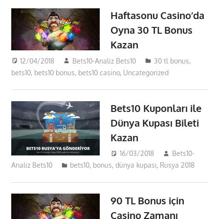
Haftasonu Casino’da
Oyna 30 TL Bonus
Kazan
12/04/2018
Bets10-Analiz Bets10
30 tl bonus
,
bets10
,
bets10 bonus
,
bets10 casino
,
Uncategorized
Bets10 Kuponları ile
Dünya Kupası Bileti
Kazan
16/03/2018
Bets10-
Analiz Bets10
bets10
,
bonus
,
dünya kupası
,
Rusya 2018
90 TL Bonus için
Casino Zamanı