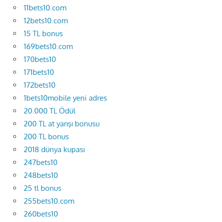
11bets10.com
12bets10.com
15 TL bonus
169bets10.com
170bets10
171bets10
172bets10
1bets10mobile yeni adres
20.000 TL Ödül
200 TL at yarışı bonusu
200 TL bonus
2018 dünya kupası
247bets10
248bets10
25 tl bonus
255bets10.com
260bets10